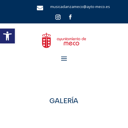
musicadanzameco@ayto-meco.es

Abrir barra de herramientas
GALERÍA