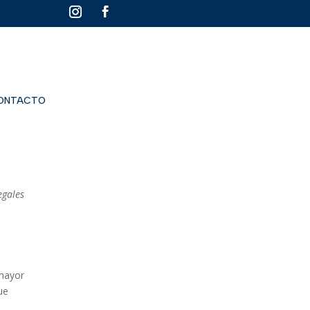
ONTACTO
egales
 mayor
ue