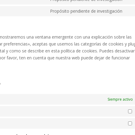
Con
serv
font
to
Propósito pendiente de investigación
goo
Con
serv
rec
to
fac
serv
vari
e mostraremos una ventana emergente con una explicación sobre las
r preferencias», aceptas que usemos las categorías de cookies y plu
al y como se describe en esta política de cookies. Puedes desactivar
por favor, ten en cuenta que nuestra web puede dejar de funcionar
o
Siempre activo
E
M