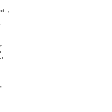
ento y
ue
te
a
 de
os