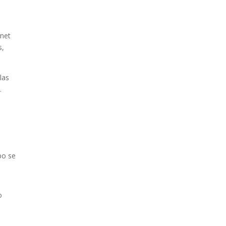
rnet
s,
las
.
po se
o