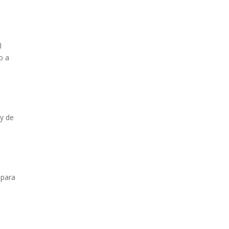
l
o a
 y de
 para