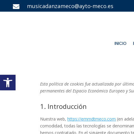
musicadanzameco@ayto-meco.es

INICIO
Abrir barra de herramientas
Esta política de cookies fue actualizada por últim
permanentes del Espacio Económico Europeo y Su
1. Introducción
Nuestra web,
https://emmdtmeco.com
(en adela
comodidad, todas las tecnologías se denominan 
hemos contratado. En el siguiente documento t