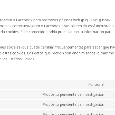
stagram y Facebook para promover páginas web (p.ej.: «Me gusta»,
es sociales como Instagram y Facebook. Este contenido está incrustado
da cookies. Este contenido podría procesar cierta información para
s redes sociales (que puede cambiar frecuentemente) para saber que h
o estas cookies. Los datos que reciben son anonimizados lo máximo
n los Estados Unidos.
Funcional
Con
to
Propósito pendiente de investigación
Con
serv
to
Propósito pendiente de investigación
wor
Con
serv
to
Propósito pendiente de investigación
goo