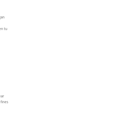
gan
en tu
ear
 fines